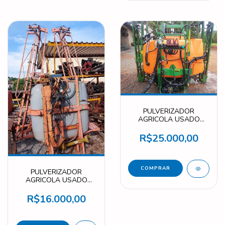
PULVERIZADOR
AGRICOLA USADO
MARCA STARA MODELO
CORISCO 700L COM
R$25.000,00
TANQUE FRONTAL ANO
2009 000194
PULVERIZADOR
AGRICOLA USADO
MARCA JACTO MODELO
800LTS 14MTS ANO
R$16.000,00
2003 34971A5