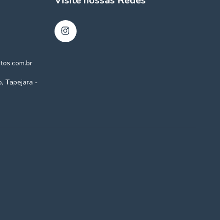
Visite nossas Redes
tos.com.br
o, Tapejara -