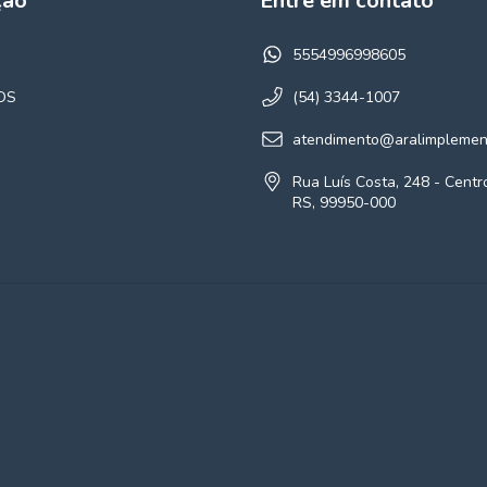
ção
Entre em contato
5554996998605
OS
(54) 3344-1007
atendimento@aralimplemen
Rua Luís Costa, 248 - Centr
RS, 99950-000