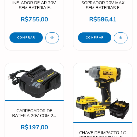
INFLADOR DE AR 20V
SOPRADOR 20V MAX
SEM BATERIA E
SEM BATERIAS E
CARREGADOR SCE520-
CARREGADOR SCBL01-
B2
B2
R$755,00
R$586,41
CARREGADOR DE
BATERIA 20V COM 2A
220V SC200-BR
R$197,00
CHAVE DE IMPACTO 1/2