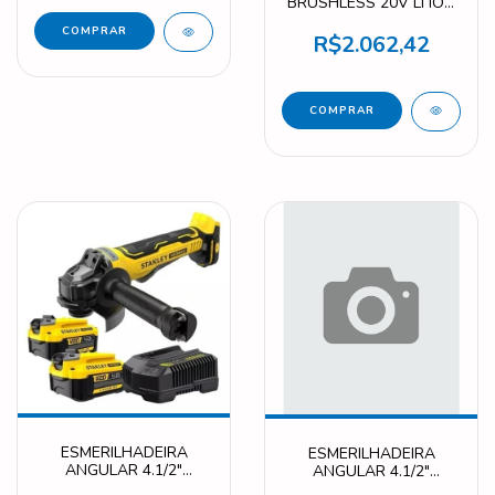
BRUSHLESS 20V LI ION
MAX COM 2 BATERIA
(4Ah) E COM
R$2.062,42
CARREGADOR E
MALETA SBW920M2K-
B2
ESMERILHADEIRA
ESMERILHADEIRA
ANGULAR 4.1/2"
ANGULAR 4.1/2"
BRUSHLESS 20V MAX
BRUSHLESS 20V SEM