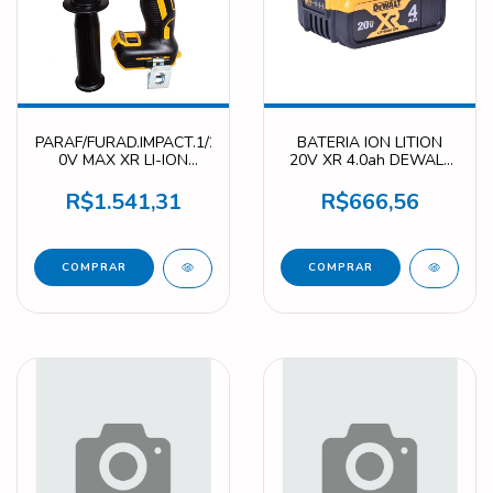
PARAF/FURAD.IMPACT.1/22
BATERIA ION LITION
0V MAX XR LI-ION
20V XR 4.0ah DEWALT
DEWALT DCD996B-B3
DCB204-B3
R$1.541,31
R$666,56