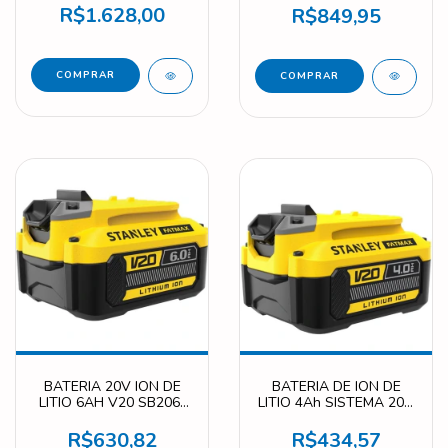
BIVOLT COM 2 BATERIA
BATERIA E
R$1.628,00
R$849,95
(2Ah) E COM
CARREGADOR SBG700-
CARREGADOR (1.25A)
B2
SBG700D2K-BR
BATERIA 20V ION DE
BATERIA DE ION DE
LITIO 6AH V20 SB206-
LITIO 4Ah SISTEMA 20V
BR
SB204-BR
R$630,82
R$434,57