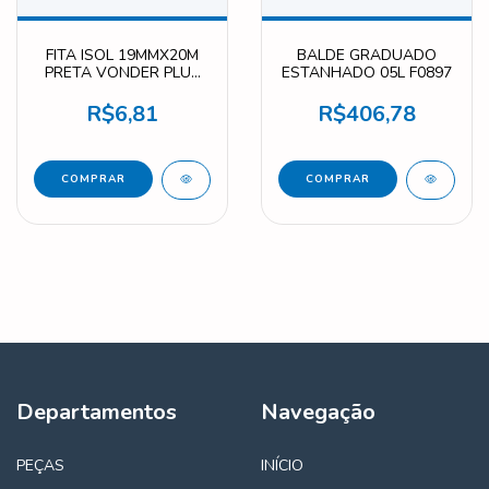
FITA ISOL 19MMX20M
BALDE GRADUADO
PRETA VONDER PLUS
ESTANHADO 05L F0897
F0898
R$6,81
R$406,78
Departamentos
Navegação
PEÇAS
INÍCIO