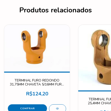
Produtos relacionados
TERMINAL FURO REDONDO
31,75MM CHAVETA 5/16MM FURO
TRANSVERSAL SEM ROSCA 13MM
001192
R$124,20
TERMINAL F
25,4MM CHAVE
TRANSVERSAL